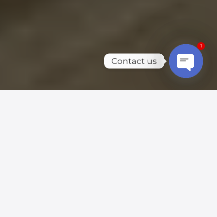
1
Contact us
Open
chaty
L’Estonia offre agli imprenditori diverse opzioni di
registrazione dell’impresa. La scelta dipende dal
regime fiscale, dalla responsabilità dei proprietari e
dal capitale sociale. In questo articolo analizziamo
tre tipi principali: OÜ (equivalente a SRL), AS (società