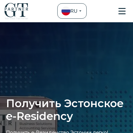
RU
Получить Эстонское
e-Residency
Получить е-Резиденство Эстонии легко!