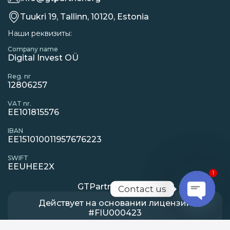
Tuukri 19, Tallinn, 10120, Estonia
Наши реквизиты:
Company name
Digital Invest OÜ
Reg. nr
12806257
VAT nr.
EE101815576
IBAN
EE151010011957676223
SWIFT
EEUHEE2X
1
GTPartner © 2026
Contact us
Действует на основании лицензии
Open
#FIU000423
chaty
Под управлением
Digital Invest OÜ