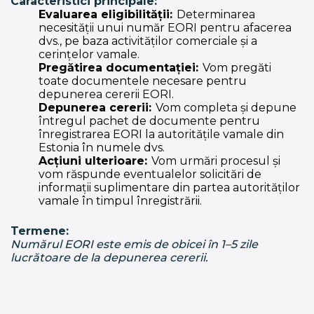
Caracteristici principale:
Evaluarea eligibilității:
Determinarea
necesității unui număr EORI pentru afacerea
dvs., pe baza activităților comerciale și a
cerințelor vamale.
Pregătirea documentației:
Vom pregăti
toate documentele necesare pentru
depunerea cererii EORI.
Depunerea cererii:
Vom completa și depune
întregul pachet de documente pentru
înregistrarea EORI la autoritățile vamale din
Estonia în numele dvs.
Acțiuni ulterioare:
Vom urmări procesul și
vom răspunde eventualelor solicitări de
informații suplimentare din partea autorităților
vamale în timpul înregistrării.
Termene:
Numărul EORI este emis de obicei în 1–5 zile
lucrătoare de la depunerea cererii.