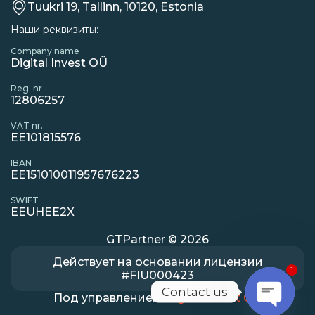
Tuukri 19, Tallinn, 10120, Estonia
Наши реквизиты:
Company name
Digital Invest OÜ
Reg. nr
12806257
VAT nr.
EE101815576
IBAN
EE151010011957676223
SWIFT
EEUHEE2X
GTPartner © 2026
Действует на основании лицензии
1
#FIU000423
Contact us
Под управлением
Digital Invest OÜ