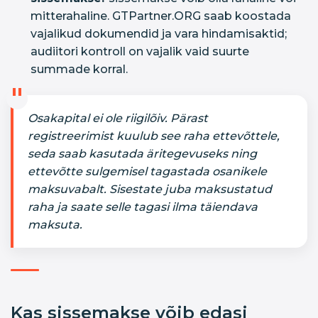
mitterahaline. GTPartner.ORG saab koostada
vajalikud dokumendid ja vara hindamisaktid;
audiitori kontroll on vajalik vaid suurte
summade korral.
Osakapital ei ole riigilõiv. Pärast
registreerimist kuulub see raha ettevõttele,
seda saab kasutada äritegevuseks ning
ettevõtte sulgemisel tagastada osanikele
maksuvabalt. Sisestate juba maksustatud
raha ja saate selle tagasi ilma täiendava
maksuta.
Kas sissemakse võib edasi