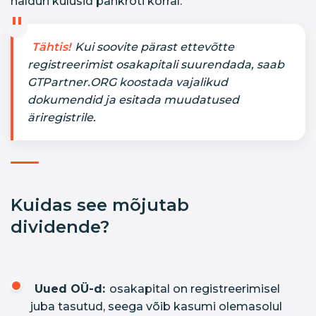
halduri kulusid pankroti korral.
Tähtis!
Kui soovite pärast ettevõtte
registreerimist osakapitali suurendada, saab
GTPartner.ORG koostada vajalikud
dokumendid ja esitada muudatused
äriregistrile.
Kuidas see mõjutab
dividende?
Uued OÜ-d:
osakapital on registreerimisel
juba tasutud, seega võib kasumi olemasolul