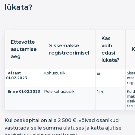
lükata?
Kas
Ettevõtte
Sissemakse
võib
asutamise
K
registreerimisel
edasi
aeg
lükata?
Pärast
Kohustuslik
Sis
Ei
01.02.2023
ette
regi
Enne 01.02.2023
Pole kohustuslik
Kuid
Jah
mak
osak
tasu
Kui osakapital on alla 2 500 €, võivad osanikud
vastutada selle summa ulatuses ja katta ajutise