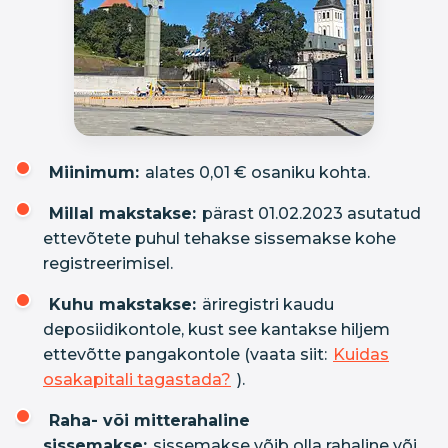
Miinimum:
alates 0,01 € osaniku kohta.
Millal makstakse:
pärast 01.02.2023 asutatud
ettevõtete puhul tehakse sissemakse kohe
registreerimisel.
Kuhu makstakse:
äriregistri kaudu
deposiidikontole, kust see kantakse hiljem
ettevõtte pangakontole (vaata siit:
Kuidas
osakapitali tagastada?
).
Raha- või mitterahaline
sissemakse:
sissemakse võib olla rahaline või