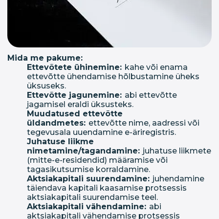
Mida me pakume:
Ettevõtete ühinemine:
kahe või enama
ettevõtte ühendamise hõlbustamine üheks
üksuseks.
Ettevõtte jagunemine:
abi ettevõtte
jagamisel eraldi üksusteks.
Muudatused ettevõtte
üldandmetes:
ettevõtte nime, aadressi või
tegevusala uuendamine e-äriregistris.
Juhatuse liikme
nimetamine/tagandamine:
juhatuse liikmete
(mitte-e-residendid) määramise või
tagasikutsumise korraldamine.
Aktsiakapitali suurendamine:
juhendamine
täiendava kapitali kaasamise protsessis
aktsiakapitali suurendamise teel.
Aktsiakapitali vähendamine:
abi
aktsiakapitali vähendamise protsessis