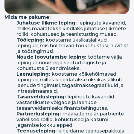
Mida me pakume:
Juhatuse liikme leping:
lepingute kavandid,
milles määratakse kindlaks juhatuse liikmete
rollid, kohustused ja teenistustingimused.
Tööleping:
koostame üksikasjalikud
lepingud, mis hõlmavad töökohustusi, hüvitist
ja töötingimusi.
Nõude loovutamise leping:
töötame välja
lepingud nõuetega seotud õiguste ja
kohustuste üleandmiseks.
Laenuleping:
koostame kõikehõlmavad
lepingud, milles kirjeldatakse üksikasjalikult
laenude tingimusi, tagasimaksegraafikuid ja
intressimäärasid.
Tasarveldusleping:
lepingute kavandid
vastastikuste võlgade ja laenude
tasaarveldamiseks finantstehingutes.
Partnerlusleping:
määratleme äripartnerite
vahelised rollid, kohustused ja kasumi
jagamise kokkulepped.
Teenuseleping:
kirjeldame teenusepakkuja