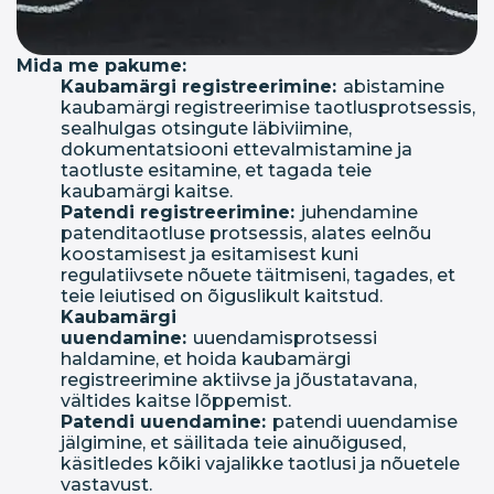
Mida me pakume:
Kaubamärgi registreerimine:
abistamine
kaubamärgi registreerimise taotlusprotsessis,
sealhulgas otsingute läbiviimine,
dokumentatsiooni ettevalmistamine ja
taotluste esitamine, et tagada teie
kaubamärgi kaitse.
Patendi registreerimine:
juhendamine
patenditaotluse protsessis, alates eelnõu
koostamisest ja esitamisest kuni
regulatiivsete nõuete täitmiseni, tagades, et
teie leiutised on õiguslikult kaitstud.
Kaubamärgi
uuendamine:
uuendamisprotsessi
haldamine, et hoida kaubamärgi
registreerimine aktiivse ja jõustatavana,
vältides kaitse lõppemist.
Patendi uuendamine:
patendi uuendamise
jälgimine, et säilitada teie ainuõigused,
käsitledes kõiki vajalikke taotlusi ja nõuetele
vastavust.