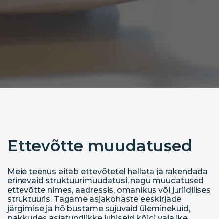
Ettevõtte muudatused
Meie teenus aitab ettevõtetel hallata ja rakendada
erinevaid struktuurimuudatusi, nagu muudatused
ettevõtte nimes, aadressis, omanikus või juriidilises
struktuuris. Tagame asjakohaste eeskirjade
järgimise ja hõlbustame sujuvaid üleminekuid,
pakkudes asjatundlikke juhiseid kõigi vajalike