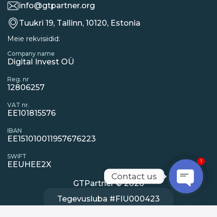
info@gtpartner.org
Tuukri 19, Tallinn, 10120, Estonia
Meie rekvisiidid:
Company name
Digital Invest OÜ
Reg. nr
12806257
VAT nr.
EE101815576
IBAN
EE151010011957676223
SWIFT
1
EEUHEE2X
Contact us
GTPartner © 2026
Open
Tegevusluba #FIU000423
chaty
Tegutsevad
Digital Invest OÜ