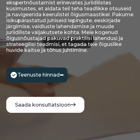
ekspertnõustamist erinevates juriidilistes
küsimustes, et aidata teil teha teadlikke otsuseid
ja navigeerida keerulistel õigusmaastikel. Pakume
isikupärastatud juhiseid lepingute, eeskirjade
järgimise, vaidluste lahendamise ja muude
juriidiliste väljakutsete kohta. Meie kogenud
õigusnõustajad pakuvad praktilisi lahendusi ja
strateegilisi teadmisi, et tagada teie õiguslike
huvide kaitse ja tõhus juhtimine.
Teenuste hinnad
➥
Saada konsultatsioon